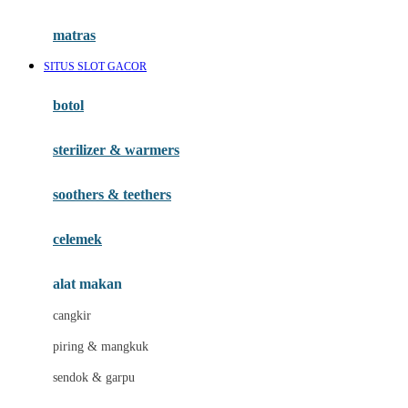
Happy Tummy
Hauck
matras
Havaianas
SITUS SLOT GACOR
Hegen
botol
Hot Wheels
sterilizer & warmers
Hybrid
soothers & teethers
I
Inlacta DHA
celemek
Interlac
alat makan
Ivenet
cangkir
J
piring & mangkuk
Jack N Jill
sendok & garpu
Joie