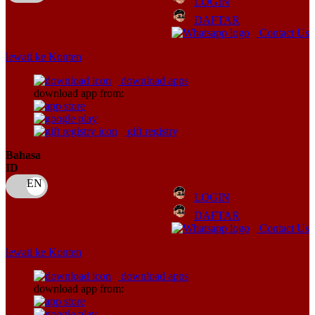
LOGIN
Q
DAFTAR
Contact Us
QV Baby
lewati ke Konten
R
download apps
Real Shades
download app from:
Red Castle
gift registry
Ribbon Madness
Bahasa
ID
S
Sebamed
LOGIN
DAFTAR
Silver Cross
Contact Us
Simply Idea
lewati ke Konten
Skip Hop
download apps
download app from:
Spectra