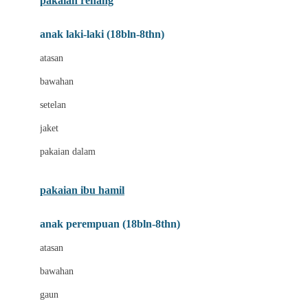
pakaian renang
Bumkins
anak laki-laki (18bln-8thn)
C
atasan
Cetaphil
bawahan
Chicco
setelan
Childlife
jaket
Clevamama
pakaian dalam
Cocolatte
Cottonseeds
pakaian ibu hamil
Cozy N Safe
anak perempuan (18bln-8thn)
Crane
atasan
Cybex
bawahan
D
gaun