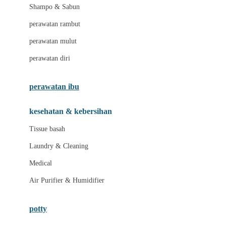
London Taxi
Shampo & Sabun
Love To Dream
perawatan rambut
perawatan mulut
M
perawatan diri
Magformers
Mama's Choice
perawatan ibu
Mamas&Papas
kesehatan & kebersihan
Mamaway
Tissue basah
Maxi Cosi
Laundry & Cleaning
Megabloks
Medical
Micro
Air Purifier & Humidifier
MiDeer
Mimi & Lula
potty
Mini Monkey