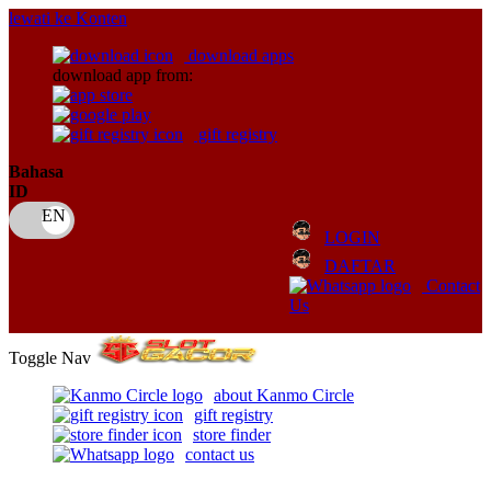
lewati ke Konten
download apps
download app from:
gift registry
Bahasa
ID
LOGIN
DAFTAR
Contact
Us
Toggle Nav
about Kanmo Circle
gift registry
store finder
contact us