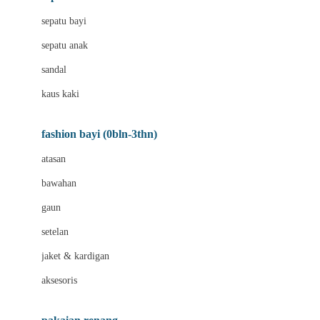
Bio Oil
sepatu bayi
Biolane
sepatu anak
Bite Fighters
sandal
Bizzi Growin
kaus kaki
Blackmores
fashion bayi (0bln-3thn)
Blooming Marvellous
atasan
Bonnels
bawahan
Bravado
gaun
Bruder
setelan
Brush Baby
jaket & kardigan
Buds Organics
aksesoris
Bugaboo
Buggygear