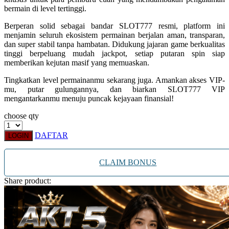
bermain di level tertinggi.
Xootz
Berperan solid sebagai bandar SLOT777 resmi, platform ini
Y
menjamin seluruh ekosistem permainan berjalan aman, transparan,
dan super stabil tanpa hambatan. Didukung jajaran game berkualitas
Yamatoya
tinggi berpeluang mudah jackpot, setiap putaran spin siap
memberikan kejutan masif yang memuaskan.
Z
Tingkatkan level permainanmu sekarang juga. Amankan akses VIP-
mu, putar gulungannya, dan biarkan SLOT777 VIP
Zaxy
mengantarkanmu menuju puncak kejayaan finansial!
Zoggs
choose qty
0-9
DAFTAR
LOGIN
4Moms
CLAIM BONUS
59S
Share product: