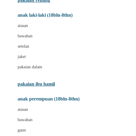
pakaian renang
Bumkins
anak laki-laki (18bln-8thn)
C
atasan
Cetaphil
bawahan
Chicco
setelan
Childlife
jaket
Clevamama
pakaian dalam
Cocolatte
Cottonseeds
pakaian ibu hamil
Cozy N Safe
anak perempuan (18bln-8thn)
Crane
atasan
Cybex
bawahan
D
gaun