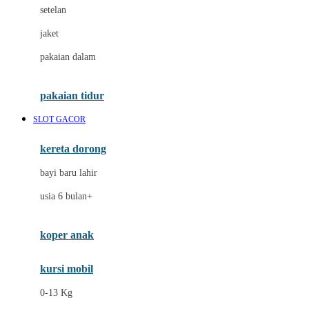
Dae Organics
setelan
Docare
jaket
Doona
pakaian dalam
Down To Earth
Drew
pakaian tidur
Dr. Brown's
SLOT GACOR
E
kereta dorong
ELC
bayi baru lahir
Ergobaby
usia 6 bulan+
Expert Care
koper anak
Ezyroller
kursi mobil
F
0-13 Kg
Felt So Sweet