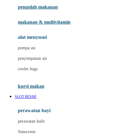
pengolah makanan
Joolz
Jujube
makanan & multivitamin
K
alat menyusui
Kiddycuts
pompa asi
Kumon
penyimpanan asi
L
cooler bags
Leapfrog
kursi makan
Leclerc
SLOT RESMI
Lee Vierra
Lillebaby
perawatan bayi
Little Bird Told Me
perawatan kulit
Little Miss Janis
Sunscreen