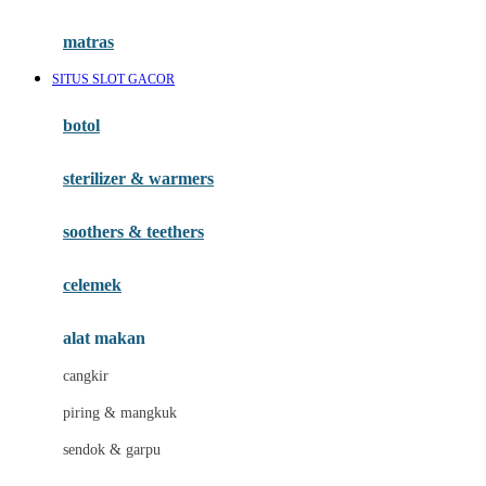
Happy Tummy
Hauck
matras
Havaianas
SITUS SLOT GACOR
Hegen
botol
Hot Wheels
sterilizer & warmers
Hybrid
soothers & teethers
I
Inlacta DHA
celemek
Interlac
alat makan
Ivenet
cangkir
J
piring & mangkuk
Jack N Jill
sendok & garpu
Joie