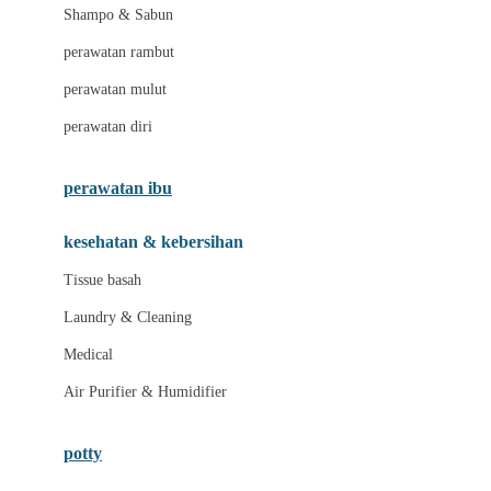
London Taxi
Shampo & Sabun
Love To Dream
perawatan rambut
perawatan mulut
M
perawatan diri
Magformers
Mama's Choice
perawatan ibu
Mamas&Papas
kesehatan & kebersihan
Mamaway
Tissue basah
Maxi Cosi
Laundry & Cleaning
Megabloks
Medical
Micro
Air Purifier & Humidifier
MiDeer
Mimi & Lula
potty
Mini Monkey