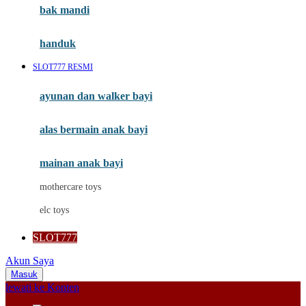
Moby
bak mandi
Momami
handuk
Mothercare
SLOT777 RESMI
Mustela
ayunan dan walker bayi
My Buddy Tag
My K
alas bermain anak bayi
N
mainan anak bayi
Naif
mothercare toys
Nike
elc toys
Nordic Natural
SLOT777
Nuby
Akun Saya
Nuna
Masuk
lewati ke Konten
O