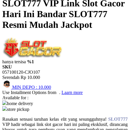
SLOT777 VIP Link Slot Gacor
Twistshake
Hari Ini Bandar SLOT777
TY Toys
Resmi Mudah Jackpot
U
V
Veja
hanya tersisa
%1
SKU
Vitaflow
057100120-CJO107
Serendah
Rp 10.000
Vtech
MIN DEPO :
10.000
W
Use Installment Options from
.
Laarn more
Available for :
Waterland
home delivery
store pickup
Wellness
Rasakan sensasi taruhan kelas elit yang sesungguhnya!
SLOT777
X
VIP hadir sebagai link slot gacor hari ini paling eksklusif, dirancang
khusus untuk para pemburu cuan yang mendambakan pengalaman