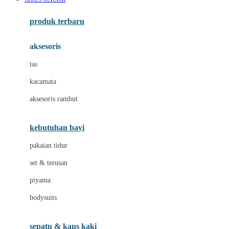
Azetabio
produk terbaru
B
aksesoris
Baabaasheepz
tas
Babiators
kacamata
Baby Dove
aksesoris rambut
Baby Jogger
Baby Rovega
kebutuhan bayi
Babybee
pakaian tidur
Banana Boat
set & terusan
Banz
piyama
Barbie
bodysuits
Beaba
Beauty Barn
sepatu & kaus kaki