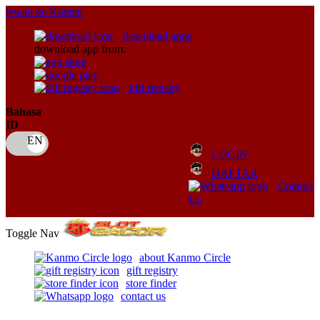
lewati ke Konten
download apps
download app from:
gift registry
Bahasa
ID
LOGIN
DAFTAR
Contact
Us
Toggle Nav
about Kanmo Circle
gift registry
store finder
contact us