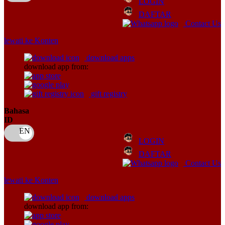
LOGIN
Q
DAFTAR
Contact Us
QV Baby
lewati ke Konten
R
download apps
Real Shades
download app from:
Red Castle
gift registry
Ribbon Madness
Bahasa
ID
S
Sebamed
LOGIN
DAFTAR
Silver Cross
Contact Us
Simply Idea
lewati ke Konten
Skip Hop
download apps
download app from:
Spectra