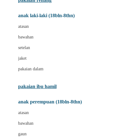
pakaian renang
Bumkins
anak laki-laki (18bln-8thn)
C
atasan
Cetaphil
bawahan
Chicco
setelan
Childlife
jaket
Clevamama
pakaian dalam
Cocolatte
Cottonseeds
pakaian ibu hamil
Cozy N Safe
anak perempuan (18bln-8thn)
Crane
atasan
Cybex
bawahan
D
gaun