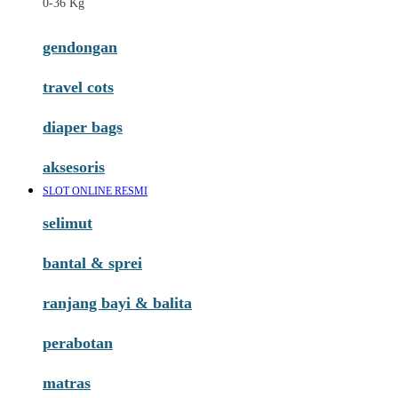
0-36 Kg
gendongan
travel cots
diaper bags
aksesoris
SLOT ONLINE RESMI
selimut
bantal & sprei
ranjang bayi & balita
perabotan
matras