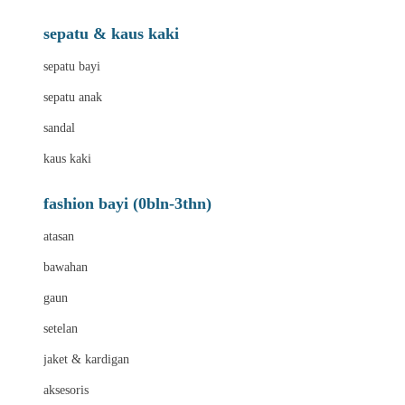
sepatu & kaus kaki
sepatu bayi
sepatu anak
sandal
kaus kaki
fashion bayi (0bln-3thn)
atasan
bawahan
gaun
setelan
jaket & kardigan
aksesoris