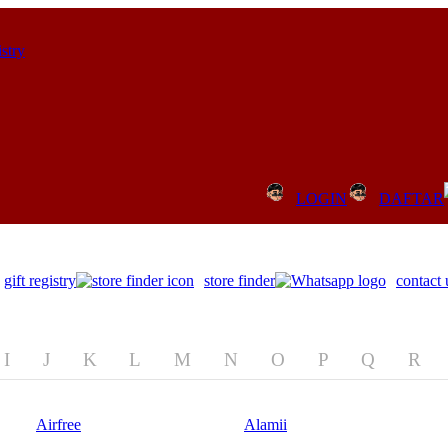
istry
LOGIN
DAFTAR
gift registry
store finder
contact 
I
J
K
L
M
N
O
P
Q
R
Airfree
Alamii