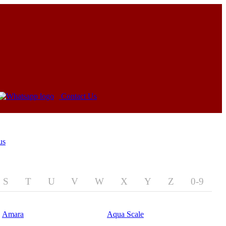
Contact Us
us
S
T
U
V
W
X
Y
Z
0-9
Amara
Aqua Scale