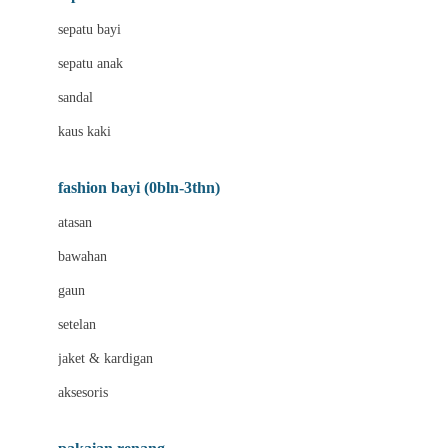
Bio Oil
sepatu bayi
Biolane
sepatu anak
Bite Fighters
sandal
Bizzi Growin
kaus kaki
Blackmores
fashion bayi (0bln-3thn)
Blooming Marvellous
atasan
Bonnels
bawahan
Bravado
gaun
Bruder
setelan
Brush Baby
jaket & kardigan
Buds Organics
aksesoris
Bugaboo
Buggygear