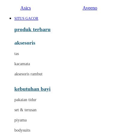
Asics
Aveeno
SITUS GACOR
produk terbaru
aksesoris
tas
kacamata
aksesoris rambut
kebutuhan bayi
pakaian tidur
set & terusan
piyama
bodysuits