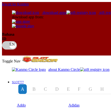
lewati ke Konten
download apps
gift reg
download app from:
Bahasa
ID
Toggle Nav
about Kanmo Circle
SLOT777
A
B
C
D
E
F
G
H
Addo
Adidas