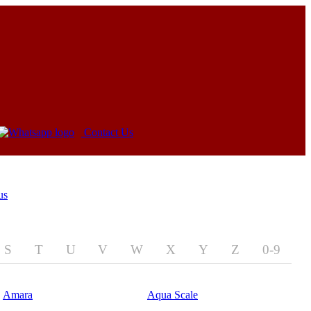
Contact Us
us
S
T
U
V
W
X
Y
Z
0-9
Amara
Aqua Scale